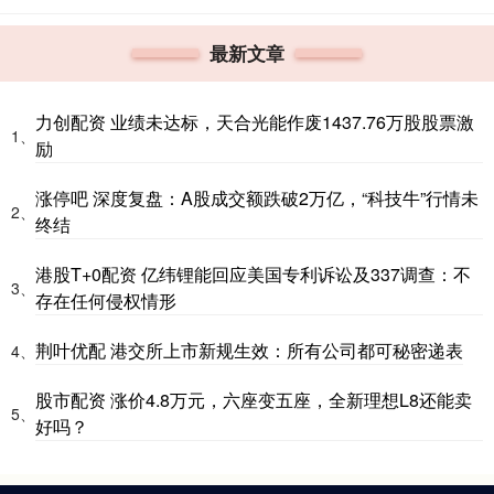
最新文章
力创配资 业绩未达标，天合光能作废1437.76万股股票激
1、
励
涨停吧 深度复盘：A股成交额跌破2万亿，“科技牛”行情未
2、
终结
港股T+0配资 亿纬锂能回应美国专利诉讼及337调查：不
3、
存在任何侵权情形
荆叶优配 港交所上市新规生效：所有公司都可秘密递表
4、
股市配资 涨价4.8万元，六座变五座，全新理想L8还能卖
5、
好吗？