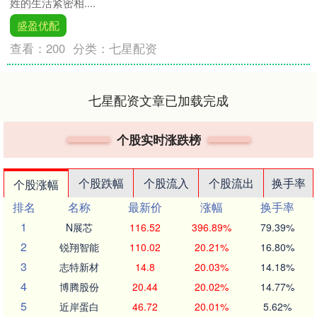
姓的生活紧密相....
盛盈优配
查看：
200
分类：
七星配资
七星配资文章已加载完成
个股实时涨跌榜
个股跌幅
个股流入
个股流出
换手率
个股涨幅
排名
名称
最新价
涨幅
换手率
1
N展芯
116.52
396.89%
79.39%
2
锐翔智能
110.02
20.21%
16.80%
3
志特新材
14.8
20.03%
14.18%
4
博腾股份
20.44
20.02%
14.77%
5
近岸蛋白
46.72
20.01%
5.62%