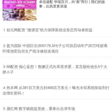
卓信速配 华瑞百川，向“新”而行 | 我们的故
事，比风景更浪漫
​创元网配资 “微课堂”助力保障新就业形态劳动者权益
1
​盈为国际 中国巨石(600176.SH)子公司拟启动年产20万吨玻璃
2
纤维池窑拉丝生产线冷修技改项目
​68配资 痴心妄想！詹娜正式向库里求爱，直言能给他生5个大
3
胖小子
​热丰网 从381百万美元到466百万美元！曝光冷却系统除垢剂行
4
业增长密码！
​晟红网 数字赋能提质效，重拳出击净市场
5