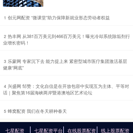
​创元网配资 “微课堂”助力保障新就业形态劳动者权益
1
​热丰网 从381百万美元到466百万美元！曝光冷却系统除垢剂行
2
业增长密码！
​乐蒙网 专家沉下去 能力提上来 紧密型城市医疗集团激活基层
3
健康“网底”
​兴盛网 邹赞：文化自信是在开放包容中实现互为主体、平等对
4
话｜聚焦第16届海峡两岸暨港澳地区艺术论坛
​蜂窝配资 我们在冬天耕种春天
5
七星配资
七星配资平台
在线股票配资
线上股票配资