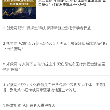
第二证券 青岛首批GAP认证畜牧企业诞生 金
口鸡蛋引领畜禽养殖标准化升级
​创元网配资 “微课堂”助力保障新就业形态劳动者权益
1
​热丰网 从381百万美元到466百万美元！曝光冷却系统除垢剂行
2
业增长密码！
​乐蒙网 专家沉下去 能力提上来 紧密型城市医疗集团激活基层
3
健康“网底”
​兴盛网 邹赞：文化自信是在开放包容中实现互为主体、平等对
4
话｜聚焦第16届海峡两岸暨港澳地区艺术论坛
​蜂窝配资 我们在冬天耕种春天
5