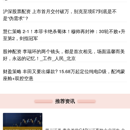
沪深股票配资 上市首月交付破万，别克至境E7到底是不
是“伪需求”？
慧仁策略 2-1！本菲卡绝杀葡体！穆帅再封神：30轮不败+升
至第2，剑指冠军
股神配资 李瑞环的两个镜头，都是首次相见，场面温馨而美
好，永远的记忆！_工作_人民_北京
财盈策略 丰田又要出爆款? 15.68万起定位纯电D级，配鸿蒙
座舱+双腔空悬
推荐资讯