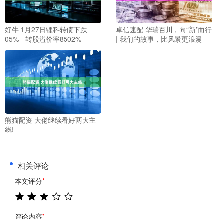
好牛 1月27日锂科转债下跌
卓信速配 华瑞百川，向“新”而行
05%，转股溢价率8502%
| 我们的故事，比风景更浪漫
熊猫配资 大佬继续看好两大主
线!
相关评论
本文评分
*
评论内容
*