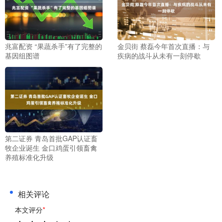
兆富配资 “果蔬杀手”有了完整的
金贝街 蔡磊今年首次直播：与
基因组图谱
疾病的战斗从未有一刻停歇
第二证券 青岛首批GAP认证畜
牧企业诞生 金口鸡蛋引领畜禽
养殖标准化升级
相关评论
本文评分
*