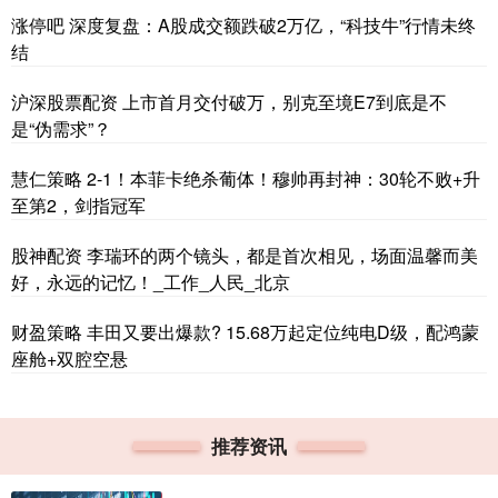
涨停吧 深度复盘：A股成交额跌破2万亿，“科技牛”行情未终
结
沪深股票配资 上市首月交付破万，别克至境E7到底是不
是“伪需求”？
慧仁策略 2-1！本菲卡绝杀葡体！穆帅再封神：30轮不败+升
至第2，剑指冠军
股神配资 李瑞环的两个镜头，都是首次相见，场面温馨而美
好，永远的记忆！_工作_人民_北京
财盈策略 丰田又要出爆款? 15.68万起定位纯电D级，配鸿蒙
座舱+双腔空悬
推荐资讯