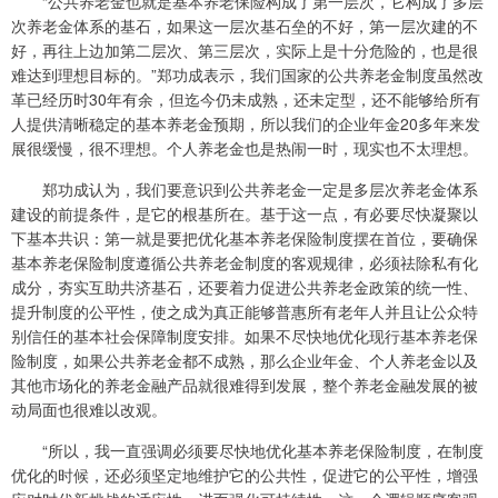
“公共养老金也就是基本养老保险构成了第一层次，它构成了多层
次养老金体系的基石，如果这一层次基石垒的不好，第一层次建的不
好，再往上边加第二层次、第三层次，实际上是十分危险的，也是很
难达到理想目标的。”郑功成表示，我们国家的公共养老金制度虽然改
革已经历时30年有余，但迄今仍未成熟，还未定型，还不能够给所有
人提供清晰稳定的基本养老金预期，所以我们的企业年金20多年来发
展很缓慢，很不理想。个人养老金也是热闹一时，现实也不太理想。
郑功成认为，我们要意识到公共养老金一定是多层次养老金体系
建设的前提条件，是它的根基所在。基于这一点，有必要尽快凝聚以
下基本共识：第一就是要把优化基本养老保险制度摆在首位，要确保
基本养老保险制度遵循公共养老金制度的客观规律，必须祛除私有化
成分，夯实互助共济基石，还要着力促进公共养老金政策的统一性、
提升制度的公平性，使之成为真正能够普惠所有老年人并且让公众特
别信任的基本社会保障制度安排。如果不尽快地优化现行基本养老保
险制度，如果公共养老金都不成熟，那么企业年金、个人养老金以及
其他市场化的养老金融产品就很难得到发展，整个养老金融发展的被
动局面也很难以改观。
“所以，我一直强调必须要尽快地优化基本养老保险制度，在制度
优化的时候，还必须坚定地维护它的公共性，促进它的公平性，增强