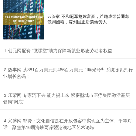
云管家 不和冠军抢嫁富豪，芦璐成绩普通却
低调圈粉，嫁刘国正后羡煞旁人
​创元网配资 “微课堂”助力保障新就业形态劳动者权益
1
​热丰网 从381百万美元到466百万美元！曝光冷却系统除垢剂行
2
业增长密码！
​乐蒙网 专家沉下去 能力提上来 紧密型城市医疗集团激活基层
3
健康“网底”
​兴盛网 邹赞：文化自信是在开放包容中实现互为主体、平等对
4
话｜聚焦第16届海峡两岸暨港澳地区艺术论坛