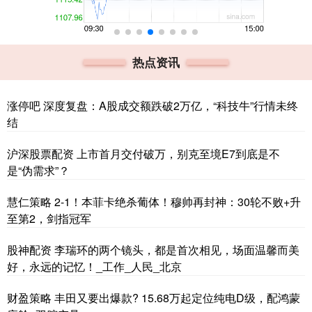
热点资讯
涨停吧 深度复盘：A股成交额跌破2万亿，“科技牛”行情未终
结
沪深股票配资 上市首月交付破万，别克至境E7到底是不
是“伪需求”？
慧仁策略 2-1！本菲卡绝杀葡体！穆帅再封神：30轮不败+升
至第2，剑指冠军
股神配资 李瑞环的两个镜头，都是首次相见，场面温馨而美
好，永远的记忆！_工作_人民_北京
财盈策略 丰田又要出爆款? 15.68万起定位纯电D级，配鸿蒙