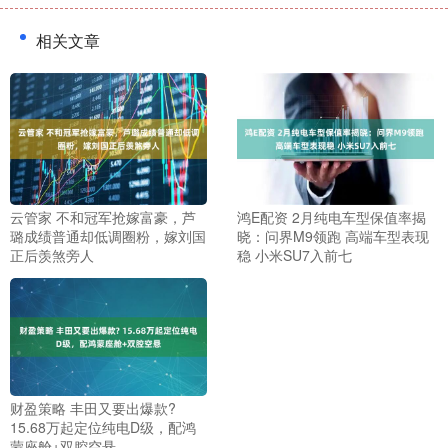
相关文章
云管家 不和冠军抢嫁富豪，芦
鸿E配资 2月纯电车型保值率揭
璐成绩普通却低调圈粉，嫁刘国
晓：问界M9领跑 高端车型表现
正后羡煞旁人
稳 小米SU7入前七
财盈策略 丰田又要出爆款?
15.68万起定位纯电D级，配鸿
蒙座舱+双腔空悬