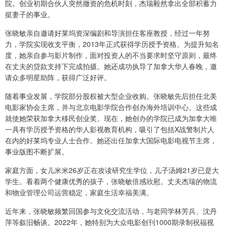
院。创业初期合伙人突然撤资的危机时刻，杰瑞毅然拿出全部积蓄力
挺妻子的事业。
张晓敏亲自邀请好莱坞资深编剧和导演担任客座教授，经过一年努
力，学院实现收支平衡，2013年正式获得学历授予资格。为提升知名
度，她亲自参与影片制作，面对投资人的不当要求时坚守原则，最终
在丈夫的贷款支持下完成拍摄。她还成功执导了加拿大华人春晚，邀
请众多明星助阵，获得广泛好评。
随着事业发展，学院部分股权被大型企业收购。张晓敏先后担任北美
电影家协会主席，并与北京电影学院合作创办海外培训中心。这些成
就使她荣获加拿大移民创业奖。现在，她创办的学院已成为加拿大唯
一具有学历授予资格的华人影视教育机构，吸引了包括X战警制片人
在内的好莱坞专业人士合作。她还出任加拿大国际电影电视节主席，
事业版图不断扩展。
家庭方面，女儿米米26岁正在攻读研究生学位，儿子汤姆21岁已是大
学生。看着两个健康优秀的孩子，张晓敏倍感欣慰。丈夫杰瑞的物流
和物业管理公司运营稳定，家庭生活幸福美满。
近年来，张晓敏频繁回国参与文化交流活动，与老同学林芳兵、沈丹
萍等叙旧畅谈。2022年，她特别为大众电影创刊1000期录制祝福视