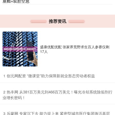
座舱+双腔空悬
推荐资讯
盛康优配优配 张家界荒野求生百人参赛仅剩
17人
​创元网配资 “微课堂”助力保障新就业形态劳动者权益
1
​热丰网 从381百万美元到466百万美元！曝光冷却系统除垢剂行
2
业增长密码！
​乐蒙网 专家沉下去 能力提上来 紧密型城市医疗集团激活基层
3