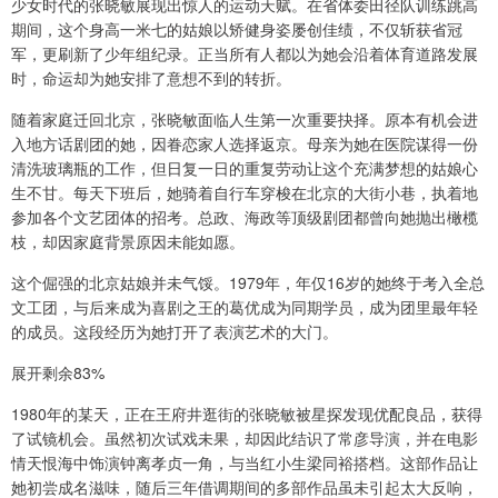
少女时代的张晓敏展现出惊人的运动天赋。在省体委田径队训练跳高
期间，这个身高一米七的姑娘以矫健身姿屡创佳绩，不仅斩获省冠
军，更刷新了少年组纪录。正当所有人都以为她会沿着体育道路发展
时，命运却为她安排了意想不到的转折。
随着家庭迁回北京，张晓敏面临人生第一次重要抉择。原本有机会进
入地方话剧团的她，因眷恋家人选择返京。母亲为她在医院谋得一份
清洗玻璃瓶的工作，但日复一日的重复劳动让这个充满梦想的姑娘心
生不甘。每天下班后，她骑着自行车穿梭在北京的大街小巷，执着地
参加各个文艺团体的招考。总政、海政等顶级剧团都曾向她抛出橄榄
枝，却因家庭背景原因未能如愿。
这个倔强的北京姑娘并未气馁。1979年，年仅16岁的她终于考入全总
文工团，与后来成为喜剧之王的葛优成为同期学员，成为团里最年轻
的成员。这段经历为她打开了表演艺术的大门。
展开剩余83%
1980年的某天，正在王府井逛街的张晓敏被星探发现优配良品，获得
了试镜机会。虽然初次试戏未果，却因此结识了常彦导演，并在电影
情天恨海中饰演钟离孝贞一角，与当红小生梁同裕搭档。这部作品让
她初尝成名滋味，随后三年借调期间的多部作品虽未引起太大反响，