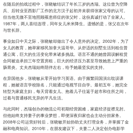
在随后的拍戏过程中，张晓敏结识了年长三岁的杰瑞。这位曾为空降
兵、后转业至西影厂工作的北方汉子起初并未获得张家父母的认可。
但当他无微不至地照顾罹患癌症的张父时，这份真诚打动了全家人。
1987年，两人喜结连理，同年女儿米米降生。遗憾的是，张父在次年
与世长辞。
事业如日中天之际，张晓敏却做出了令人意外的决定。2002年，为了
女儿的教育，她举家移民加拿大温哥华。从舒适的别墅生活到租住普
通公寓，巨大的生活变化带来诸多挑战。语言不通的她曾因误解租赁
合同被迫承担三年空置房租，巨大的经济压力甚至导致她患上严重的
肠胃炎。丈夫杰瑞始终陪伴左右，给予她最坚实的支持。
在异国他乡，张晓敏从零开始学习英语。由于频繁回国演出耽误课
程，她被语言学校除名，只能通过电视节目自学。最初五年，她完全
转型为家庭主妇，每天背着女儿、抱着儿子往返于超市和住所之间，
过着与普通移民无异的平凡生活。
与此同时，杰瑞创办的物流公司初期经营困难，家庭经济捉襟见肘。
但他始终支持妻子的事业梦想，即便深夜归家也会主动分担家务。
2008年公司运营好转后，张晓敏开始协助丈夫打理业务，并掌握了金
融和电商知识。2010年，在朋友建议下，夫妻二人决定创办电影学