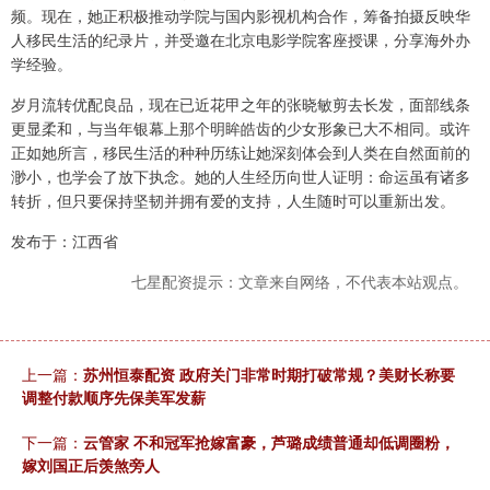
频。现在，她正积极推动学院与国内影视机构合作，筹备拍摄反映华
人移民生活的纪录片，并受邀在北京电影学院客座授课，分享海外办
学经验。
岁月流转优配良品，现在已近花甲之年的张晓敏剪去长发，面部线条
更显柔和，与当年银幕上那个明眸皓齿的少女形象已大不相同。或许
正如她所言，移民生活的种种历练让她深刻体会到人类在自然面前的
渺小，也学会了放下执念。她的人生经历向世人证明：命运虽有诸多
转折，但只要保持坚韧并拥有爱的支持，人生随时可以重新出发。
发布于：江西省
七星配资提示：文章来自网络，不代表本站观点。
上一篇：
苏州恒泰配资 政府关门非常时期打破常规？美财长称要
调整付款顺序先保美军发薪
下一篇：
云管家 不和冠军抢嫁富豪，芦璐成绩普通却低调圈粉，
嫁刘国正后羡煞旁人