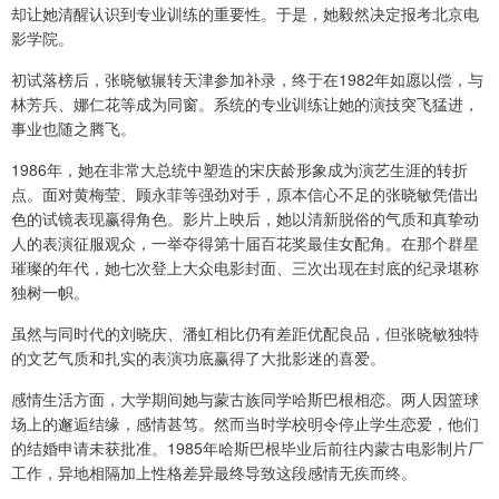
却让她清醒认识到专业训练的重要性。于是，她毅然决定报考北京电
影学院。
初试落榜后，张晓敏辗转天津参加补录，终于在1982年如愿以偿，与
林芳兵、娜仁花等成为同窗。系统的专业训练让她的演技突飞猛进，
事业也随之腾飞。
1986年，她在非常大总统中塑造的宋庆龄形象成为演艺生涯的转折
点。面对黄梅莹、顾永菲等强劲对手，原本信心不足的张晓敏凭借出
色的试镜表现赢得角色。影片上映后，她以清新脱俗的气质和真挚动
人的表演征服观众，一举夺得第十届百花奖最佳女配角。在那个群星
璀璨的年代，她七次登上大众电影封面、三次出现在封底的纪录堪称
独树一帜。
虽然与同时代的刘晓庆、潘虹相比仍有差距优配良品，但张晓敏独特
的文艺气质和扎实的表演功底赢得了大批影迷的喜爱。
感情生活方面，大学期间她与蒙古族同学哈斯巴根相恋。两人因篮球
场上的邂逅结缘，感情甚笃。然而当时学校明令停止学生恋爱，他们
的结婚申请未获批准。1985年哈斯巴根毕业后前往内蒙古电影制片厂
工作，异地相隔加上性格差异最终导致这段感情无疾而终。