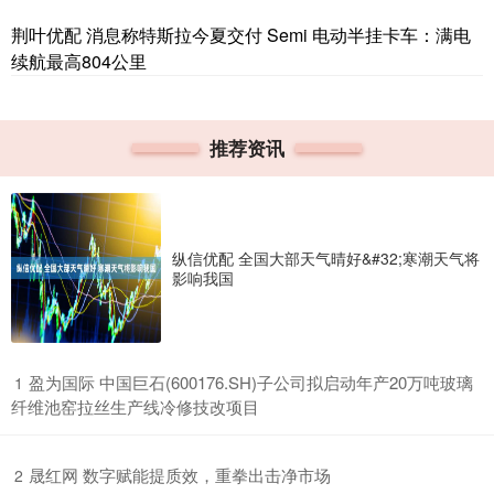
荆叶优配 消息称特斯拉今夏交付 Semi 电动半挂卡车：满电
续航最高804公里
推荐资讯
纵信优配 全国大部天气晴好&#32;寒潮天气将
影响我国
​盈为国际 中国巨石(600176.SH)子公司拟启动年产20万吨玻璃
1
纤维池窑拉丝生产线冷修技改项目
​晟红网 数字赋能提质效，重拳出击净市场
2