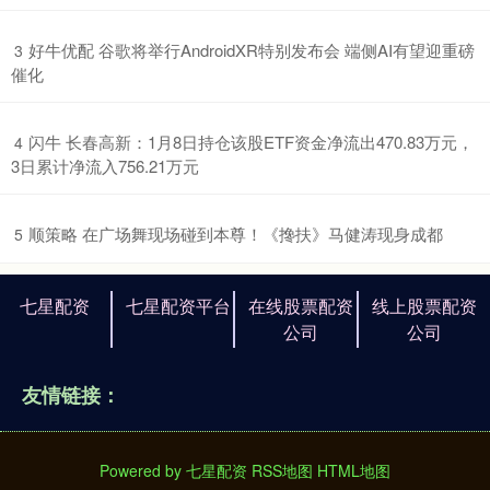
​好牛优配 谷歌将举行AndroidXR特别发布会 端侧AI有望迎重磅
3
催化
​闪牛 长春高新：1月8日持仓该股ETF资金净流出470.83万元，
4
3日累计净流入756.21万元
​顺策略 在广场舞现场碰到本尊！《搀扶》马健涛现身成都
5
七星配资
七星配资平台
在线股票配资
线上股票配资
公司
公司
友情链接：
Powered by
七星配资
RSS地图
HTML地图