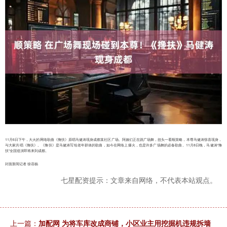
11月6日下午，大火的网络歌曲《搀扶》原唱马健涛现身成都某社区广场。阿姨们正在跳广场舞，扭头一看顺策略，本尊马健涛惊喜现身，
与大家共唱《搀扶》。《搀扶》是马健涛写给老年群体的歌曲，如今在网络上爆火，也是许多广场舞的必备歌曲。11月8日晚，马健涛“搀
扶”全国巡演即将来到成都。
封面新闻记者 徐语杨
七星配资提示：文章来自网络，不代表本站观点。
上一篇：
加配网 为将车库改成商铺，小区业主用挖掘机违规拆墙