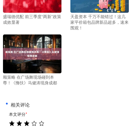
盛瑞德优配 前三季度“两新”政策
天盈资本 千万不能错过！这几
成效显著
家平价箱包品牌新品超多，速来
围观！
顺策略 在广场舞现场碰到本
尊！《搀扶》马健涛现身成都
相关评论
本文评分
*