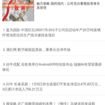
杨方策略 国药现代：公司充分重视投资者关
系管理
​盈为国际 中国巨石(600176.SH)子公司拟启动年产20万吨玻璃
1
纤维池窑拉丝生产线冷修技改项目
​晟红网 数字赋能提质效，重拳出击净市场
2
​好牛优配 谷歌将举行AndroidXR特别发布会 端侧AI有望迎重磅
3
催化
​闪牛 长春高新：1月8日持仓该股ETF资金净流出470.83万元，
4
3日累计净流入756.21万元
​顺策略 在广场舞现场碰到本尊！《搀扶》马健涛现身成都
5