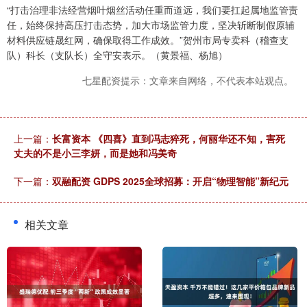
“打击治理非法经营烟叶烟丝活动任重而道远，我们要扛起属地监管责
任，始终保持高压打击态势，加大市场监管力度，坚决斩断制假原辅
材料供应链晟红网，确保取得工作成效。”贺州市局专卖科（稽查支
队）科长（支队长）全守安表示。（黄景福、杨旭）
七星配资提示：文章来自网络，不代表本站观点。
上一篇：
长富资本 《四喜》直到冯志猝死，何丽华还不知，害死
丈夫的不是小三李妍，而是她和冯美奇
下一篇：
双融配资 GDPS 2025全球招募：开启“物理智能”新纪元
相关文章