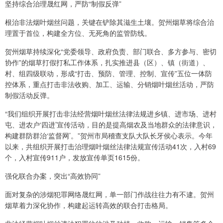
坚持综合治理晟红网，严防“制假反弹”
根治非法烟叶烟丝问题，关键在铲除其滋生土壤。贺州烟草将综合治
理置于首位，构建全方位、无死角的监管防线。
贺州烟草持续深化“党委领导、政府负责、部门联合、多方参与、密切
协作”的烟草打假打私工作体系，扎实推进县（区）、镇（街道）、
村、组四级联动，形成“打击、预防、管理、控制、宣传”五位一体防
控体系，重点打击非法收购、加工、运输、分销烟叶烟丝活动，严防
制假活动反弹。
“我们组织开展打击非法经营烟叶烟丝法律法规进乡镇、进市场、进村
屯、进农户‘四进’宣传活动，目的是提高烟农及当地群众的法律意识，
构建群防群治‘监督网’。”贺州市局稽查支队大队长牙侯心表示。今年
以来，共组织开展打击治理烟叶烟丝法律法规宣传活动41次，入村69
个，入村宣传911户，发放宣传单页1615份。
强化联合办案，突出“高效协同”
面对复杂的涉烟犯罪网络晟红网，单一部门作战往往力有不逮。贺州
烟草着力深化协作，构建起运转高效的联合打击格局。