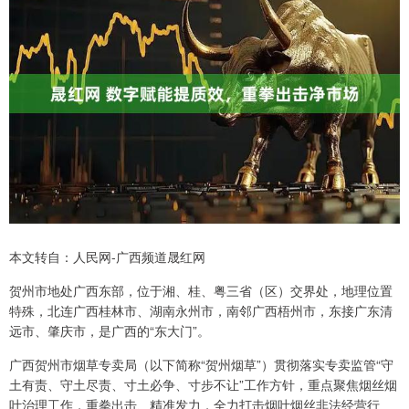
本文转自：人民网-广西频道晟红网
贺州市地处广西东部，位于湘、桂、粤三省（区）交界处，地理位置
特殊，北连广西桂林市、湖南永州市，南邻广西梧州市，东接广东清
远市、肇庆市，是广西的“东大门”。
广西贺州市烟草专卖局（以下简称“贺州烟草”）贯彻落实专卖监管“守
土有责、守土尽责、寸土必争、寸步不让”工作方针，重点聚焦烟丝烟
叶治理工作，重拳出击、精准发力，全力打击烟叶烟丝非法经营行