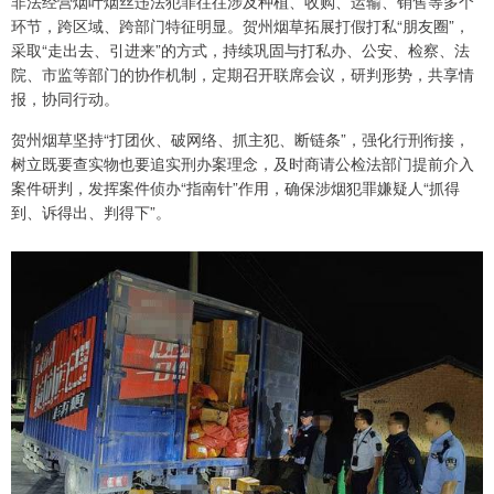
非法经营烟叶烟丝违法犯罪往往涉及种植、收购、运输、销售等多个
环节，跨区域、跨部门特征明显。贺州烟草拓展打假打私“朋友圈”，
采取“走出去、引进来”的方式，持续巩固与打私办、公安、检察、法
院、市监等部门的协作机制，定期召开联席会议，研判形势，共享情
报，协同行动。
贺州烟草坚持“打团伙、破网络、抓主犯、断链条”，强化行刑衔接，
树立既要查实物也要追实刑办案理念，及时商请公检法部门提前介入
案件研判，发挥案件侦办“指南针”作用，确保涉烟犯罪嫌疑人“抓得
到、诉得出、判得下”。